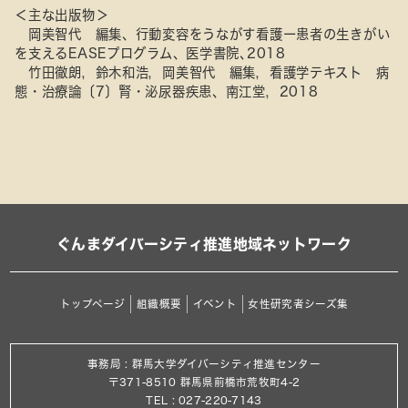
＜主な出版物＞
岡美智代 編集、行動変容をうながす看護ー患者の生きがい
を支えるEASEプログラム、医学書院､2018
竹田徹朗，鈴木和浩，岡美智代 編集，看護学テキスト 病
態・治療論〔7〕腎・泌尿器疾患、南江堂，2018
ぐんまダイバーシティ推進地域ネットワーク
トップページ
組織概要
イベント
女性研究者シーズ集
事務局 : 群馬大学ダイバーシティ推進センター
〒371-8510 群馬県前橋市荒牧町4-2
TEL : 027-220-7143