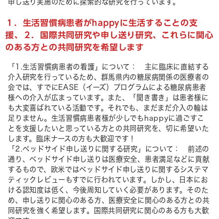
申し送り実施のために探索的な研究を行っています。
１．生活習慣病患者がhappyに生活することの支
援、２．国際共同研究や申し送り研究、これらに関心
のある方との共同研究を希望します
「1.生活習慣病患者の看護」について： 主に臨床に直結する
介入研究を行っているため、群馬県内の糖尿病関係の医療者の
会では、すでにEASE（イーズ）プログラムによる糖尿病患者
様への介入が広まっています。また、「聞き書き」は患者様に
も大変喜ばれている活動です。それでも、まだまだ介入の輪は
足りません。生活習慣病患者様が少しでもhappyに過ごすこ
とを支援したいと思っている方との共同研究を、切に希望いた
します。臨床ナースの方も大歓迎です！
「2.ベッドサイド申し送りに関する研究」について： 前述の
通り、ベッドサイド申し送りは医療安全、患者満足などに貢献
するもので、欧米ではベッドサイド申し送りに関するシステマ
ティックレビューもすでに行われています。しかし、日本にお
ける認知度は低く、今後周知していく必要があります。そのた
め、申し送りに関心のある方、医療安全に関心のある方との共
同研究を強く希望します。国際共同研究に関心のある方も大歓