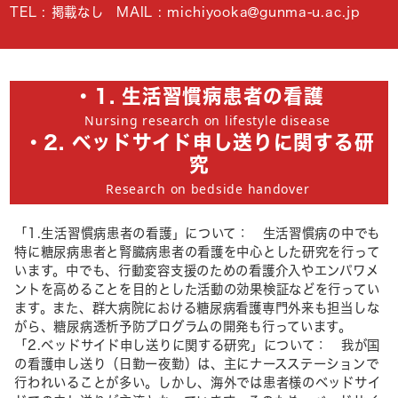
TEL : 掲載なし MAIL : michiyooka
gunma-u.ac.jp
・1. 生活習慣病患者の看護
Nursing research on lifestyle disease
・2. ベッドサイド申し送りに関する研
究
Research on bedside handover
「1.生活習慣病患者の看護」について： 生活習慣病の中でも
特に糖尿病患者と腎臓病患者の看護を中心とした研究を行って
います。中でも、行動変容支援のための看護介入やエンパワメ
ントを高めることを目的とした活動の効果検証などを行ってい
ます。また、群大病院における糖尿病看護専門外来も担当しな
がら、糖尿病透析予防プログラムの開発も行っています。
「2.ベッドサイド申し送りに関する研究」について： 我が国
の看護申し送り（日勤ー夜勤）は、主にナースステーションで
行われいることが多い。しかし、海外では患者様のベッドサイ