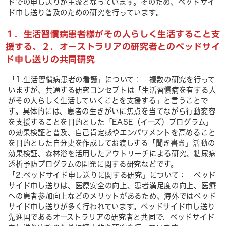
ドでの申し送りが主流となっています。そのため、ベッドサイ
ド申し送り普及のための研究を行っています。
１．生活習慣病患者様がその人らしく生活すること支
援する、２．オーストラリアの研究者とのベッドサイ
ド申し送りの共同研究
「1.生活習慣病患者の看護」について： 複数の研究を行って
いますが、共通する研究コンセプトは「生活習慣病を有する人
がその人らしく生活していくことを支援する」と言うことで
す。具体的には、患者の生きがいに焦点を当てながら行動変容
を支援することを目的とした「EASE（イーズ）プログラム」
の効果検証と普及、自己肯定感やエンパワメントを高めること
を目的とした自分史を作成してお渡しする「聞き書き」活動の
効果検証、森林浴を活用したアウトリーチによる研究、糖尿病
透析予防プログラムの開発に関する研究などです。
「2.ベッドサイド申し送りに関する研究」について： ベッド
サイド申し送りは、医療安全の向上、患者満足度の向上、医療
への患者参加向上などのメリットがあるため、海外ではベッド
サイド申し送りが多く行われています。ベッドサイド申し送り
先進国であるオーストラリアの研究者と共同で、ベッドサイド